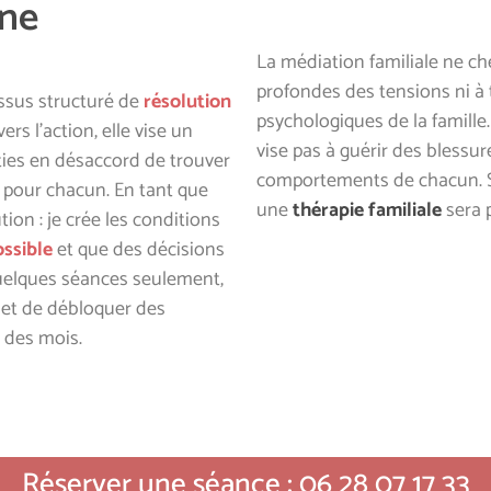
gne
La médiation familiale ne ch
profondes des tensions ni à
essus structuré de
résolution
psychologiques de la famille
vers l’action, elle vise un
vise pas à guérir des blessu
rties en désaccord de trouver
comportements de chacun. Si
t pour chacun. En tant que
une
thérapie familiale
sera 
ion : je crée les conditions
ossible
et que des décisions
elques séances seulement,
met de débloquer des
s des mois.
Réserver une séance : 06 28 07 17 33