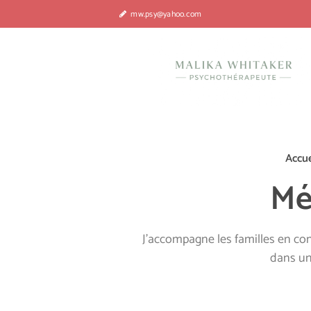
mw.psy@yahoo.com
Accue
Mé
J’accompagne les familles en con
dans un 