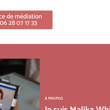
ce de médiation
 06 28 07 17 33
À PROPOS
Je suis Malika Wh