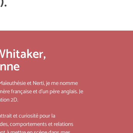
).
Whitaker,
enne
 Maïeuthésie et Nerti, je me nomme
ère française et d’un père anglais. Je
ation 2D.
ttrait et curiosité pour la
udes, comportements et relations
vent à mettre en scène dans mes