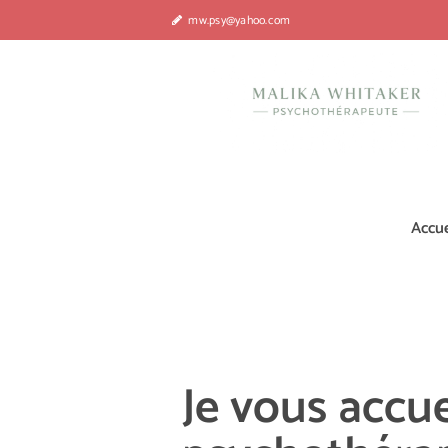
mw.psy@yahoo.com
Accue
Je vous accu