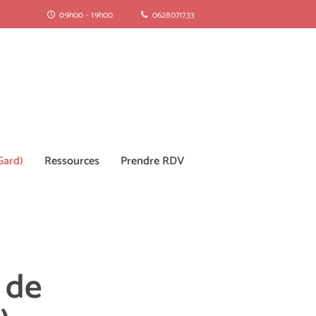
09h00 - 19h00
0628071733
Gard)
Ressources
Prendre RDV
 de