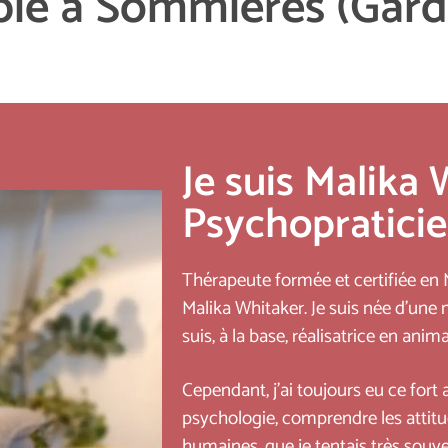
ie à Sommières (Gard
Je suis Malika 
Psychopratici
Thérapeute formée et certifiée en
Malika Whitaker. Je suis née d’une m
suis, à la base, réalisatrice en anim
Cependant, j’ai toujours eu ce fort a
psychologie, comprendre les attit
humaines, que je tentais très sou